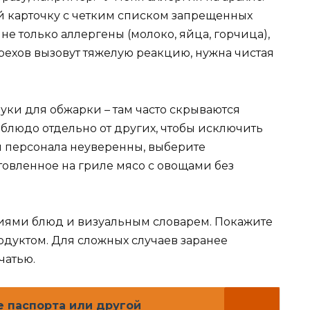
ой карточку с четким списком запрещенных
не только аллергены (молоко, яйца, горчица),
рехов вызовут тяжелую реакцию, нужна чистая
муки для обжарки – там часто скрываются
 блюдо отдельно от других, чтобы исключить
ы персонала неуверенны, выберите
товленное на гриле мясо с овощами без
иями блюд и визуальным словарем. Покажите
одуктом. Для сложных случаев заранее
чатью.
е паспорта или другой