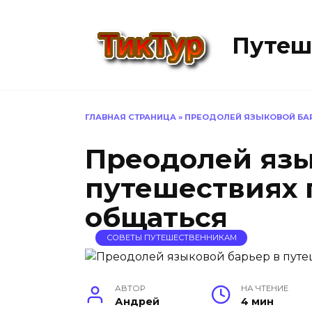
Перейти
к
Путеш
содержанию
ГЛАВНАЯ СТРАНИЦА
»
ПРЕОДОЛЕЙ ЯЗЫКОВОЙ БАР
Преодолей язы
путешествиях 
общаться
СОВЕТЫ ПУТЕШЕСТВЕННИКАМ
АВТОР
НА ЧТЕНИЕ
Андрей
4 мин