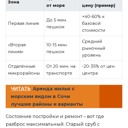
Зона
от моря
цену (пример)
+40-60% к
До 5 мин.
Первая линия
базовой
пешком
стоимости
Средний
«Вторая
10-15 мин.
рыночный
линия»
пешком
уровень
Отдалённые
От 20 мин. на
-20-35% от цен
микрорайоны
транспорте
центра
ЧИТАТЬ
Аренда жилья с
морским видом в Сочи
лучшие районы и варианты
Состояние постройки и ремонт – вот где
разброс максимальный. Старый сруб с