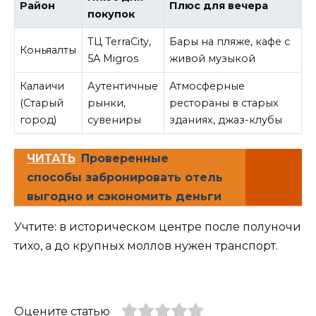
Район
Плюс для вечера
покупок
ТЦ TerraCity,
Бары на пляже, кафе с
Коньяалты
5A Migros
живой музыкой
Калаичи
Аутентичные
Атмосферные
(Старый
рынки,
рестораны в старых
город)
сувениры
зданиях, джаз-клубы
ЧИТАТЬ
Проверенные
способы забронировать отель
выгодно и сэкономить деньги
Учтите: в историческом центре после полуночи
тихо, а до крупных моллов нужен транспорт.
Оцените статью