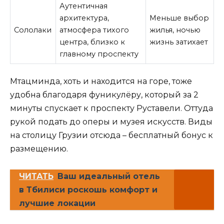
Аутентичная
архитектура,
Меньше выбор
Сололаки
атмосфера тихого
жилья, ночью
центра, близко к
жизнь затихает
главному проспекту
Мтацминда, хоть и находится на горе, тоже
удобна благодаря фуникулёру, который за 2
минуты спускает к проспекту Руставели. Оттуда
рукой подать до оперы и музея искусств. Виды
на столицу Грузии отсюда – бесплатный бонус к
размещению.
ЧИТАТЬ
Ваш идеальный отель
в Тбилиси роскошь комфорт и
лучшие локации