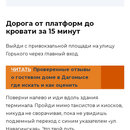
Дорога от платформ до
кровати за 15 минут
Выйди с привокзальной площади на улицу
Горького через главный вход.
ЧИТАТЬ
Проверенные отзывы
о гостевом доме в Дагомысе
где искать и как оценить
Поверни налево и иди вдоль здания
терминала. Пройди мимо таксистов и киосков,
никуда не сворачивая, пока не увидишь
подземный переход с синим указателем «ул.
Навагинская». Это твой путь.