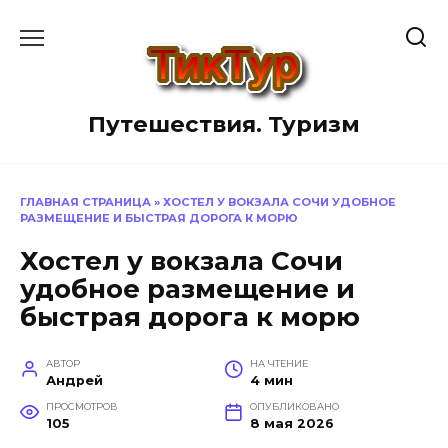
Перейти
к
содержанию
Путешествия. Туризм
ГЛАВНАЯ СТРАНИЦА
»
ХОСТЕЛ У ВОКЗАЛА СОЧИ УДОБНОЕ
РАЗМЕЩЕНИЕ И БЫСТРАЯ ДОРОГА К МОРЮ
Хостел у вокзала Сочи
удобное размещение и
быстрая дорога к морю
АВТОР
НА ЧТЕНИЕ
Андрей
4 мин
ПРОСМОТРОВ
ОПУБЛИКОВАНО
105
8 мая 2026