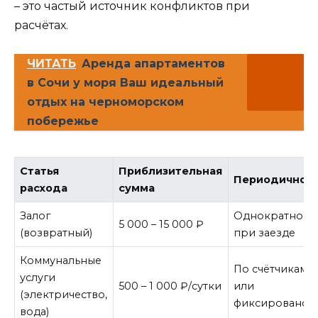
– это частый источник конфликтов при
расчётах.
ЧИТАТЬ
Аренда апартаментов
в Сочи у моря Ваш идеальный
отдых на черноморском
побережье
Статья
Приблизительная
Периодичнос
расхода
сумма
Залог
Однократно
5 000 – 15 000 ₽
(возвратный)
при заезде
Коммунальные
По счётчикам
услуги
500 – 1 000 ₽/сутки
или
(электричество,
фиксировано
вода)