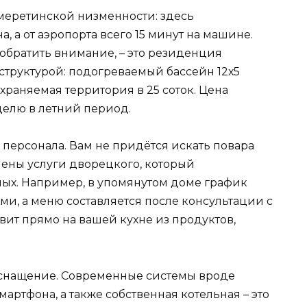
меретинской низменности: здесь
, а от аэропорта всего 15 минут на машине.
 обратить внимание, – это резиденция
структурой: подогреваемый бассейн 12х5
храняемая территория в 25 соток. Цена
еделю в летний период.
персонала. Вам не придётся искать повара
чены услуги дворецкого, который
ых. Например, в упомянутом доме график
ми, а меню составляется после консультации с
ит прямо на вашей кухне из продуктов,
оснащение. Современные системы вроде
артфона, а также собственная котельная – это