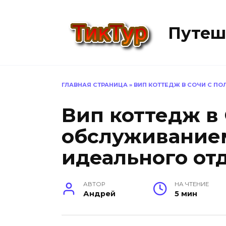
Перейти
к
Путеш
содержанию
ГЛАВНАЯ СТРАНИЦА
»
ВИП КОТТЕДЖ В СОЧИ С П
Вип коттедж в
обслуживание
идеального от
АВТОР
НА ЧТЕНИЕ
Андрей
5 мин