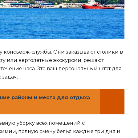
у консьерж-службы. Они заказывают столики в
хту или вертолетные экскурсии, решают
 течение часа. Это ваш персональный штат для
 задач.
ие районы и места для отдыха
невную уборку всех помещений с
имии, полную смену белья каждые три дня и