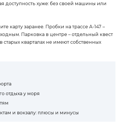
ая доступность хуже: без своей машины или
е карту заранее. Пробки на трассе А-147 –
ыходным. Парковка в центре – отдельный квест
 в старых кварталах не имеют собственных
рорта
о отдыха у моря
стям
ктам и вокзалу: плюсы и минусы