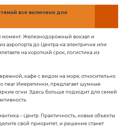
стемой все включено для
й момент. Железнодорожный вокзал и
 из аэропорта до Центра на электричке или
илетаете на короткий срок, логистика из
бережной, кафе с видом на море, относительно
но near Имеретинки, предлагает шумные
яркие огни. Здесь больше подходит для семей
активность.
омантика – Центр. Практичность, новые объекты
еделите свой приоритет, и решение станет