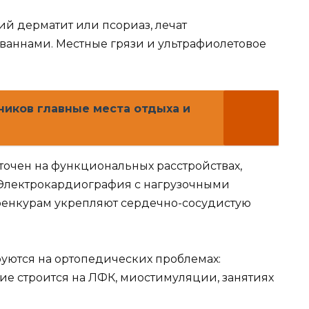
ий дерматит или псориаз, лечат
аннами. Местные грязи и ультрафиолетовое
иков главные места отдыха и
очен на функциональных расстройствах,
 Электрокардиография с нагрузочными
рренкурам укрепляют сердечно-сосудистую
ются на ортопедических проблемах:
ие строится на ЛФК, миостимуляции, занятиях