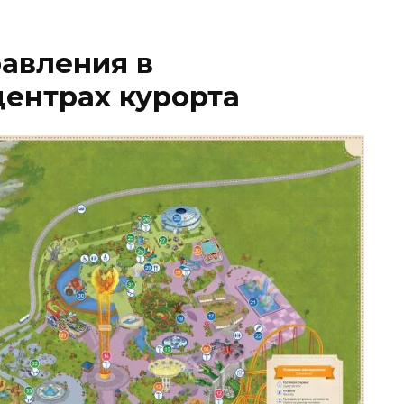
авления в
ентрах курорта