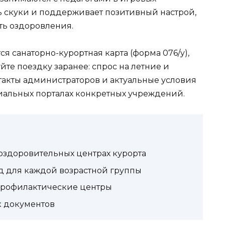
ть скуки и поддерживает позитивный настрой,
ть оздоровления.
я санаторно-курортная карта (форма 076/у),
те поездку заранее: спрос на летние и
акты администраторов и актуальные условия
иальных порталах конкретных учреждений.
здоровительных центрах курорта
д для каждой возрастной группы
профилактические центры
к документов