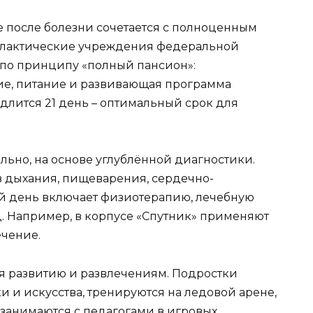
е после болезни сочетается с полноценным
илактические учреждения федеральной
 по принципу «полный пансион»:
е, питание и развивающая программа
длится 21 день – оптимальный срок для
но, на основе углублённой диагностики.
ов дыхания, пищеварения, сердечно-
й день включает физиотерапию, лечебную
. Например, в корпусе «Спутник» применяют
ечение.
я развитию и развлечениям. Подростки
и и искусства, тренируются на ледовой арене,
 занимаются с педагогами в игровых