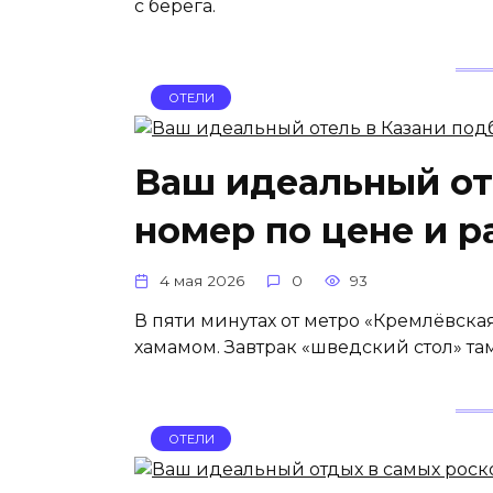
с берега.
ОТЕЛИ
Ваш идеальный от
номер по цене и 
4 мая 2026
0
93
В пяти минутах от метро «Кремлёвска
хамамом. Завтрак «шведский стол» там
ОТЕЛИ