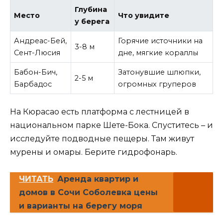
Глубина
Место
Что увидите
у берега
Андреас-Бей,
Горячие источники на
3-8 м
Сент-Люсия
дне, мягкие кораллы
Бабон-Бич,
Затонувшие шлюпки,
2-5 м
Барбадос
огромных груперов
На Кюрасао есть платформа с лестницей в
национальном парке Шете-Бока. Спуститесь – и
исследуйте подводные пещеры. Там живут
мурены и омары. Берите гидрофонарь.
ЧИТАТЬ
Аренда квартир и
домов в Сочи Соболевка цены
и варианты на берегу моря