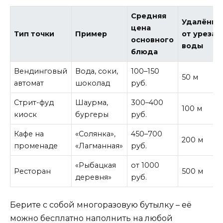
Средняя
Удалённо
цена
Тип точки
Пример
от уреза
основного
воды
блюда
Вендинговый
Вода, соки,
100–150
50 м
автомат
шоколад
руб.
Стрит-фуд
Шаурма,
300–400
100 м
киоск
бургеры
руб.
Кафе на
«Солянка»,
450–700
200 м
променаде
«Лагманная»
руб.
«Рыбацкая
от 1000
Ресторан
500 м
деревня»
руб.
Берите с собой многоразовую бутылку – её
можно бесплатно наполнить на любой