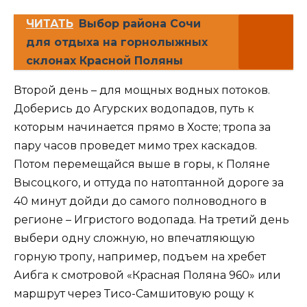
ЧИТАТЬ
Выбор района Сочи
для отдыха на горнолыжных
склонах Красной Поляны
Второй день – для мощных водных потоков.
Доберись до Агурских водопадов, путь к
которым начинается прямо в Хосте; тропа за
пару часов проведет мимо трех каскадов.
Потом перемещайся выше в горы, к Поляне
Высоцкого, и оттуда по натоптанной дороге за
40 минут дойди до самого полноводного в
регионе – Игристого водопада. На третий день
выбери одну сложную, но впечатляющую
горную тропу, например, подъем на хребет
Аибга к смотровой «Красная Поляна 960» или
маршрут через Тисо-Самшитовую рощу к