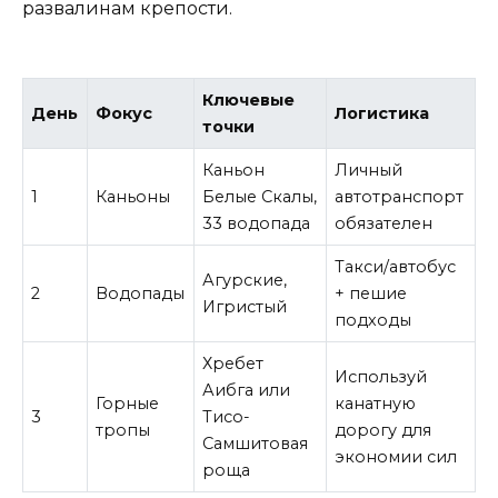
развалинам крепости.
Ключевые
День
Фокус
Логистика
точки
Каньон
Личный
1
Каньоны
Белые Скалы,
автотранспорт
33 водопада
обязателен
Такси/автобус
Агурские,
2
Водопады
+ пешие
Игристый
подходы
Хребет
Используй
Аибга или
Горные
канатную
3
Тисо-
тропы
дорогу для
Самшитовая
экономии сил
роща