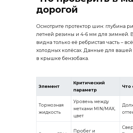
дорогой
Осмотрите протектор шин: глубина ри
летней резины и 4-6 мм для зимней. В
видна только её ребристая часть – вс
холодных колёсах. Данные для вашей
в крышке бензобака.
Критический
Элемент
Что
параметр
Уровень между
Тормозная
Долж
метками MIN/MAX,
жидкость
отте
цвет
Свер
Пробег и