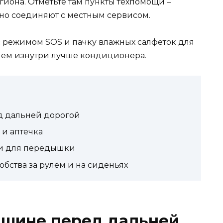
гиона. Отметьте там пункты техпомощи –
ивно соединяют с местным сервисом.
 режимом SOS и пачку влажных салфеток для
нием изнутри лучше кондиционера.
д дальней дорогой
 и аптечка
ки для передышки
обства за рулём и на сиденьях
ашине перед дальней