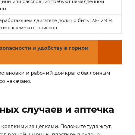
ины или расслоения требуют немедленной
ны.
еработающем двигателе должно быть 12.5-12.9 В.
тите клеммы от окислов.
зопасности и удобству в горном
 остановки и рабочий домкрат с баллонным
со накачано.
ных случаев и аптечка
 крепкими защёлками. Положите туда жгут,
ов разной ширины, пластырь в рулоне,