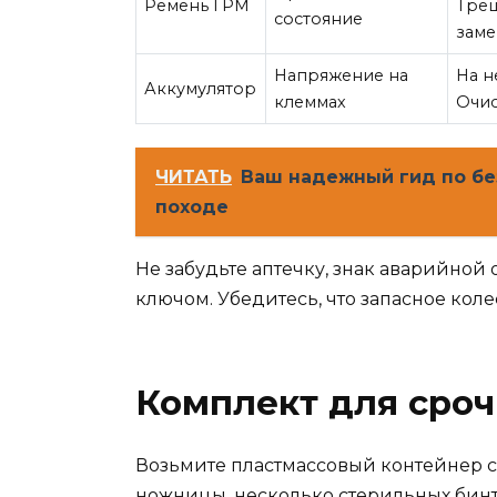
Ремень ГРМ
Трещ
состояние
заме
Напряжение на
На н
Аккумулятор
клеммах
Очис
ЧИТАТЬ
Ваш надежный гид по бе
походе
Не забудьте аптечку, знак аварийной
ключом. Убедитесь, что запасное коле
Комплект для сроч
Возьмите пластмассовый контейнер с
ножницы, несколько стерильных бинт