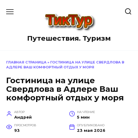
Перейти
к
содержанию
Путешествия. Туризм
ГЛАВНАЯ СТРАНИЦА
»
ГОСТИНИЦА НА УЛИЦЕ СВЕРДЛОВА В
АДЛЕРЕ ВАШ КОМФОРТНЫЙ ОТДЫХ У МОРЯ
Гостиница на улице
Свердлова в Адлере Ваш
комфортный отдых у моря
АВТОР
НА ЧТЕНИЕ
Андрей
5 мин
ПРОСМОТРОВ
ОПУБЛИКОВАНО
93
23 мая 2026