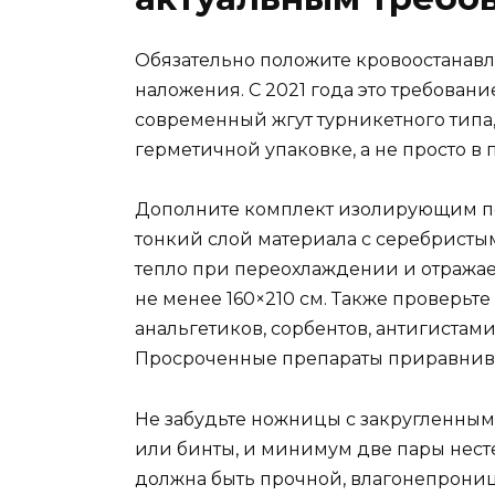
Обязательно положите кровоостанав
наложения. С 2021 года это требован
современный жгут турникетного типа,
герметичной упаковке, а не просто в
Дополните комплект изолирующим по
тонкий слой материала с серебристы
тепло при переохлаждении и отражае
не менее 160×210 см. Также проверьте
анальгетиков, сорбентов, антигистам
Просроченные препараты приравниваю
Не забудьте ножницы с закругленным
или бинты, и минимум две пары нест
должна быть прочной, влагонепрони