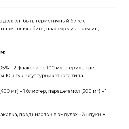
а должен быть герметичный бокс с
 там только бинт, пластырь и анальгин,
м:
,05% – 2 флакона по 100 мл, стерильные
 10 штук, жгут турникетного типа.
00 мг) – 1 блистер, парацетамол (500 мг) – 1
паковка, преднизолон в ампулах – 3 штуки +