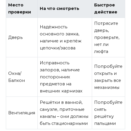
Место
Быстрое
На что смотреть
проверки
действие
Потрясите
Надёжность
дверь,
основного замка,
Дверь
проверьте,
наличие и крепёж
нет ли
цепочки/засова
люфта
Исправность
Попробуйте
запоров, наличие
Окна/
открыть и
посторонних
Балкон
закрыть все
предметов на
механизмы
внешних карнизах
Решётки в ванной,
Попробуйте
санузле, приточные
снять
Вентиляция
каналы – они должны
решётку
быть стационарными
пальцами