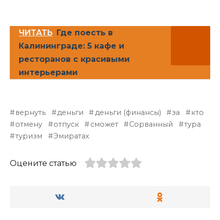
ЧИТАТЬ
Где поесть в
Калининграде: 5 кафе и
ресторанов с красивыми
интерьерами
вернуть
деньги
деньги (финансы)
за
кто
отмену
отпуск
сможет
Сорванный
тура
туризм
Эмиратах
Оцените статью