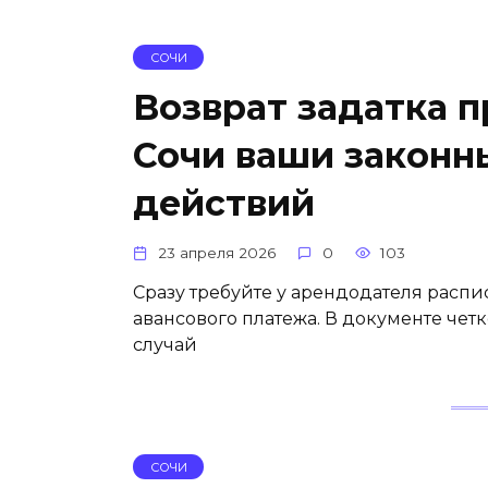
СОЧИ
Возврат задатка п
Сочи ваши законн
действий
23 апреля 2026
0
103
Сразу требуйте у арендодателя расп
авансового платежа. В документе чет
случай
СОЧИ