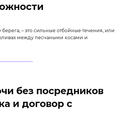
рожности
у берега, – это сильные отбойные течения, или
роливах между песчаными косами и
очи без посредников
а и договор с