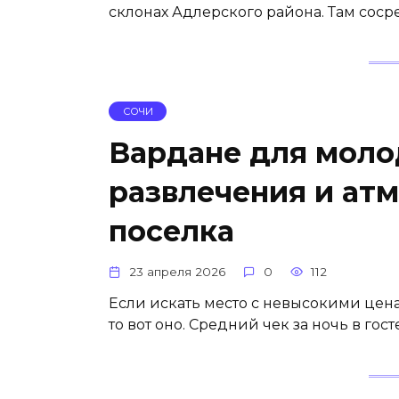
склонах Адлерского района. Там сос
СОЧИ
Вардане для мол
развлечения и ат
поселка
23 апреля 2026
0
112
Если искать место с невысокими цена
то вот оно. Средний чек за ночь в го