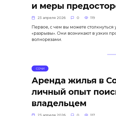
и меры предосто
23 апреля 2026
0
119
Первое, с чем вы можете столкнуться 
«разрывы». Они возникают в узких п
волнорезами.
СОЧИ
Аренда жилья в С
личный опыт поиск
владельцем
23 апреля 2026
0
117