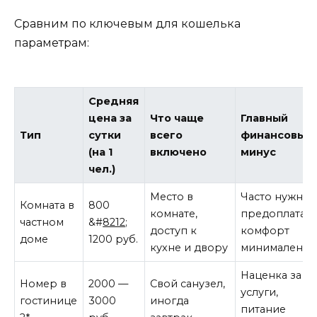
Сравним по ключевым для кошелька
параметрам:
Средняя
цена за
Что чаще
Главный
Тип
сутки
всего
финансовый
(на 1
включено
минус
чел.)
Место в
Часто нужна
Комната в
800
комнате,
предоплата,
частном
&#
8212
;
доступ к
комфорт
доме
1200 руб.
кухне и двору
минимален
Наценка за
Номер в
2000 —
Свой санузел,
услуги,
гостинице
3000
иногда
питание