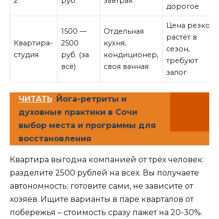
2*
руб.
завтрак
дорогое
Цена резко
1500 —
Отдельная
растёт в
Квартира-
2500
кухня,
сезон,
студия
руб. (за
кондиционер,
требуют
всё)
своя ванная
залог
ЧИТАТЬ
Йога-ретриты и
духовные практики в Сочи
выбор места и программы для
восстановления
Квартира выгодна компанией от трёх человек:
разделите 2500 рублей на всех. Вы получаете
автономность: готовите сами, не зависите от
хозяев. Ищите варианты в паре кварталов от
побережья – стоимость сразу пажет на 20-30%.