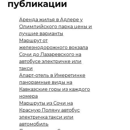
публикации
Аренда жилья в Адлере у
Олимпийского парка цены и
лучшие варианты
Маршрут от
железнодорожного вокзала
Сочи до Лазаревского на
автобусе электричке или
такси
Апарт-отель в Имеретинке
панорамные виды на
Кавказские горы из каждого
номера
Маршруты из Сочи на
Красную Поляну автобус
электричка такси или
автомобиль