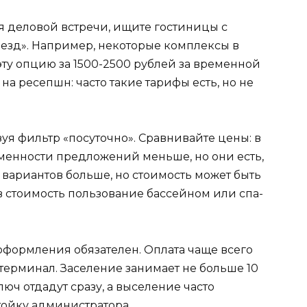
ля деловой встречи, ищите гостиницы с
аезд». Например, некоторые комплексы в
ту опцию за 1500-2500 рублей за временной
на ресепшн: часто такие тарифы есть, но не
зуя фильтр «посуточно». Сравнивайте цены: в
енности предложений меньше, но они есть,
а вариантов больше, но стоимость может быть
 в стоимость пользование бассейном или спа-
оформления обязателен. Оплата чаще всего
терминал. Заселение занимает не больше 10
люч отдадут сразу, а выселение часто
стойку администратора.