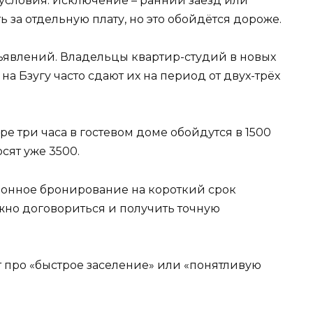
 условия. Исключение – ранний заезд или
 за отдельную плату, но это обойдётся дороже.
бъявлений. Владельцы квартир-студий в новых
а Бзугу часто сдают их на период от двух-трёх
бре три часа в гостевом доме обойдутся в 1500
осят уже 3500.
тронное бронирование на короткий срок
жно договориться и получить точную
 про «быстрое заселение» или «понятливую