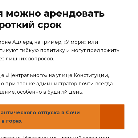
ря можно арендовать
роткий срок
йоне Адлера, например, «У моря» или
ктикуют гибкую политику и могут предложить
ез лишних вопросов.
де «Центрального» на улице Конституции,
о при звонке администратор почти всегда
ение, особенно в будний день.
антического отпуска в Сочи
 в горах