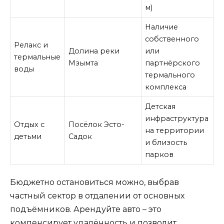
м)
Наличие
собственного
Релакс и
Долина реки
или
термальные
Мзымта
партнёрского
воды
термального
комплекса
Детская
инфраструктура
Отдых с
Посёлок Эсто-
на территории
детьми
Садок
и близость
парков
Бюджетно остановиться можно, выбрав
частный сектор в отдалении от основных
подъёмников. Арендуйте авто – это
компенсирует удалённость и позволит