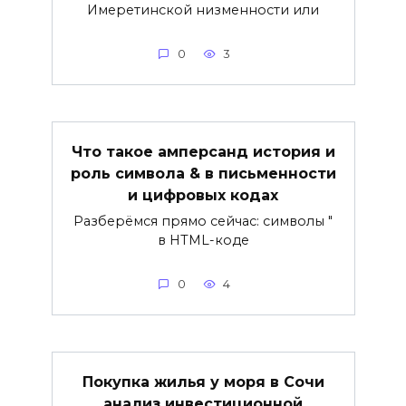
Имеретинской низменности или
0
3
Что такое амперсанд история и
роль символа & в письменности
и цифровых кодах
Разберёмся прямо сейчас: символы "
в HTML-коде
0
4
Покупка жилья у моря в Сочи
анализ инвестиционной