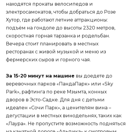
находятся прокаты велосипедов и
электросамокатов, чтобы добраться до Розе
Хутор, где работают летние аттракционы:
подъём на гондоле до высоты 2320 метров,
скоростная горная тарзанка и родельбан.
Вечера стоит планировать в местных
ресторанах с живой музыкой и меню из
фермерских сыров и горного чая.
За 15-20 минут на машине
вы доедете до
веревочных парков «ПандаПарк» или «Sky
Park», рафтинга по реке Мзымта, конных
дворов в Эсто-Садке. Для дня с детьми
идеален «Сочи Парк», а ценителям вина –
дегустации в местных винодельнях, таких как
«Лаура». Не пропустите возможность подняться
на канатной дороге «Альпика» к смотровым