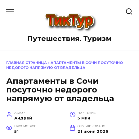
Перейти
к
содержанию
Путешествия. Туризм
ГЛАВНАЯ СТРАНИЦА
»
АПАРТАМЕНТЫ В СОЧИ ПОСУТОЧНО
НЕДОРОГО НАПРЯМУЮ ОТ ВЛАДЕЛЬЦА
Апартаменты в Сочи
посуточно недорого
напрямую от владельца
АВТОР
НА ЧТЕНИЕ
Андрей
5 мин
ПРОСМОТРОВ
ОПУБЛИКОВАНО
51
21 июня 2026