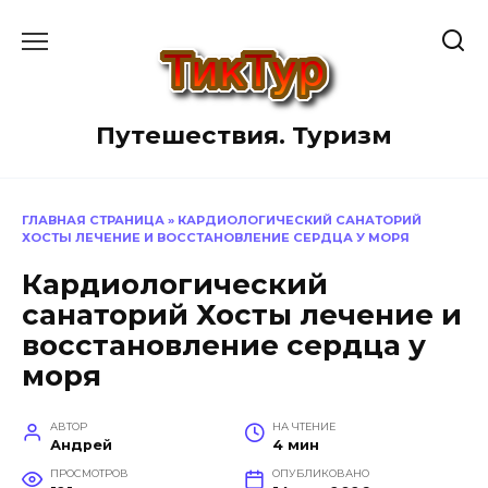
Перейти
к
содержанию
Путешествия. Туризм
ГЛАВНАЯ СТРАНИЦА
»
КАРДИОЛОГИЧЕСКИЙ САНАТОРИЙ
ХОСТЫ ЛЕЧЕНИЕ И ВОССТАНОВЛЕНИЕ СЕРДЦА У МОРЯ
Кардиологический
санаторий Хосты лечение и
восстановление сердца у
моря
АВТОР
НА ЧТЕНИЕ
Андрей
4 мин
ПРОСМОТРОВ
ОПУБЛИКОВАНО