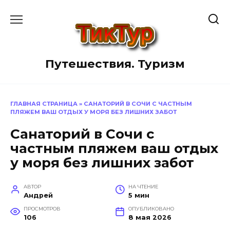
Перейти
к
содержанию
Путешествия. Туризм
ГЛАВНАЯ СТРАНИЦА
»
САНАТОРИЙ В СОЧИ С ЧАСТНЫМ
ПЛЯЖЕМ ВАШ ОТДЫХ У МОРЯ БЕЗ ЛИШНИХ ЗАБОТ
Санаторий в Сочи с
частным пляжем ваш отдых
у моря без лишних забот
АВТОР
НА ЧТЕНИЕ
Андрей
5 мин
ПРОСМОТРОВ
ОПУБЛИКОВАНО
106
8 мая 2026