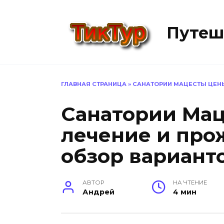
Перейти
к
Путеш
содержанию
ГЛАВНАЯ СТРАНИЦА
»
САНАТОРИИ МАЦЕСТЫ ЦЕНЫ
Санатории Мац
лечение и про
обзор вариант
АВТОР
НА ЧТЕНИЕ
Андрей
4 мин