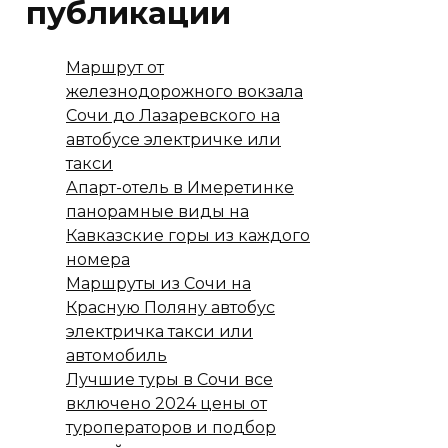
публикации
Маршрут от
железнодорожного вокзала
Сочи до Лазаревского на
автобусе электричке или
такси
Апарт-отель в Имеретинке
панорамные виды на
Кавказские горы из каждого
номера
Маршруты из Сочи на
Красную Поляну автобус
электричка такси или
автомобиль
Лучшие туры в Сочи все
включено 2024 цены от
туроператоров и подбор