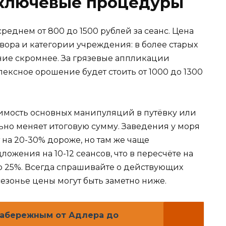
 ключевые процедуры
еднем от 800 до 1500 рублей за сеанс. Цена
вора и категории учреждения: в более старых
ение скромнее. За грязевые аппликации
лексное орошение будет стоить от 1000 до 1300
тоимость основных манипуляций в путёвку или
ьно меняет итоговую сумму. Заведения у моря
на 20-30% дороже, но там же чаще
ожения на 10-12 сеансов, что в пересчёте на
 25%. Всегда спрашивайте о действующих
сезонье цены могут быть заметно ниже.
набережным от Адлера до