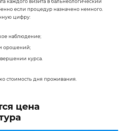
ата каждого визита в бальнеологический
бенно если процедур назначено немного.
енную цифру:
кое наблюдение;
ли орошений;
авершении курса.
ько стоимость дня проживания.
тся цена
тура