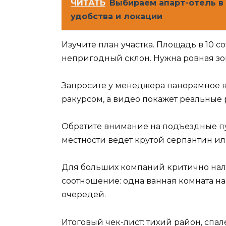
ЧИТАТЬ
Выбираем апарт-отель в
удобства и локации
Изучите план участка. Площадь в 10 со
непригодный склон. Нужна ровная зон
Запросите у менеджера панорамное в
ракурсом, а видео покажет реальные 
Обратите внимание на подъездные пу
местности ведет крутой серпантин или
Для больших компаний критично нал
соотношение: одна ванная комната на 
очередей.
Итоговый чек-лист: тихий район, спале