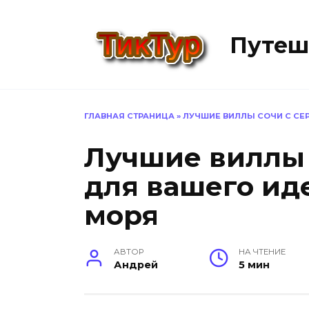
Перейти
к
Путеш
содержанию
ГЛАВНАЯ СТРАНИЦА
»
ЛУЧШИЕ ВИЛЛЫ СОЧИ С СЕ
Лучшие виллы 
для вашего ид
моря
АВТОР
НА ЧТЕНИЕ
Андрей
5 мин