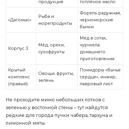
продукция
топлёное масло
Форель радужная,
Рыба и
«Дагомыс»
черноморские
морепродукты
бычки
Мёд в сотах,
Мёд, орехи,
чурчхела
Корпус 3
сухофрукты
домашнего
приготовления
Крытый
Помидоры «бычье
Овощи, фрукты,
комплекс
сердце», инжир,
зелень
(правый)
лавровый лист
Не проходите мимо небольших лотков с
зеленью у восточной стены – тут найдутся
редкие для города пучки чабера, тархуна и
лимонной мяты.