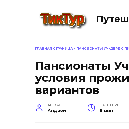
Перейти
к
Путеш
содержанию
ГЛАВНАЯ СТРАНИЦА
»
ПАНСИОНАТЫ УЧ-ДЕРЕ С П
Пансионаты Уч
условия прожи
вариантов
АВТОР
НА ЧТЕНИЕ
Андрей
6 мин