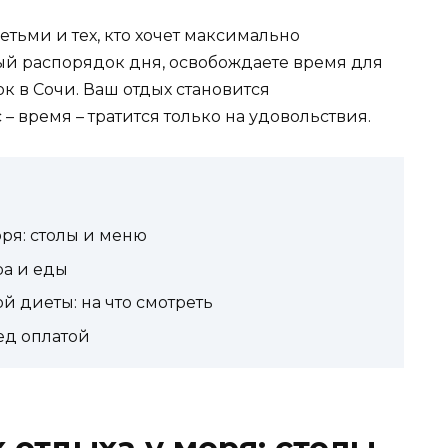
етьми и тех, кто хочет максимально
ный распорядок дня, освобождаете время для
к в Сочи. Ваш отдых становится
– время – тратится только на удовольствия.
оря: столы и меню
ра и еды
й диеты: на что смотреть
ед оплатой
 отдыха у моря: столы