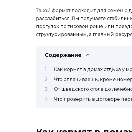
Такой формат подходит для семей с д
расслабиться. Вы получаете стабиль
прогулок по тисовой роще или поездо
структурированным, а главный ресурс 
Содержание
Как кормят в домах отдыха у м
Что оплачиваешь, кроме номе
От шведского стола до лечебно
Что проверить в договоре пер
Как кормят в домах