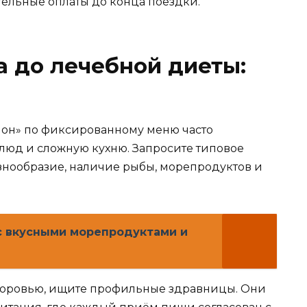
тельные оплаты до конца поездки.
а до лечебной диеты:
ион» по фиксированному меню часто
блюд и сложную кухню. Запросите типовое
знообразие, наличие рыбы, морепродуктов и
с вкусными морепродуктами и
здоровью, ищите профильные здравницы. Они