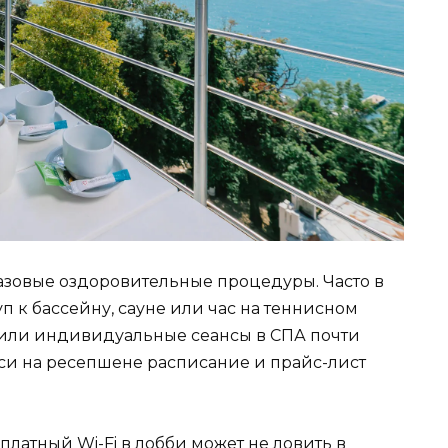
базовые оздоровительные процедуры. Часто в
 к бассейну, сауне или час на теннисном
м или индивидуальные сеансы в СПА почти
оси на ресепшене расписание и прайс-лист
латный Wi-Fi в лобби может не ловить в