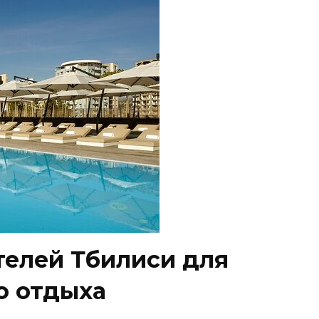
телей Тбилиси для
о отдыха