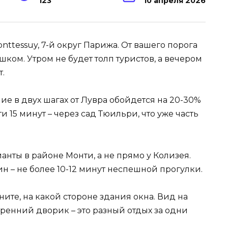
123
10 апреля 2026
ttessuy, 7-й округ Парижа. От вашего порога
ком. Утром не будет толп туристов, а вечером
т.
е в двух шагах от Лувра обойдется на 20-30%
ти 15 минут – через сад Тюильри, что уже часть
нты в районе Монти, а не прямо у Колизея.
ин – не более 10-12 минут неспешной прогулки.
ите, на какой стороне здания окна. Вид на
ренний дворик – это разный отдых за одни