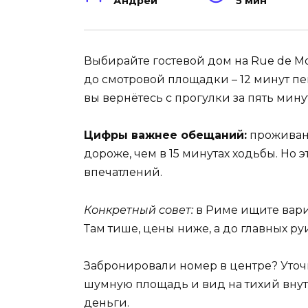
Андрей
5 мин
Выбирайте гостевой дом на Rue de Mon
до смотровой площадки – 12 минут пеш
вы вернётесь с прогулки за пять мину
Цифры важнее обещаний:
проживани
дороже, чем в 15 минутах ходьбы. Но э
впечатлений.
Конкретный совет:
в Риме ищите вариа
Там тише, цены ниже, а до главных ру
Забронировали номер в центре? Уточн
шумную площадь и вид на тихий внут
деньги.