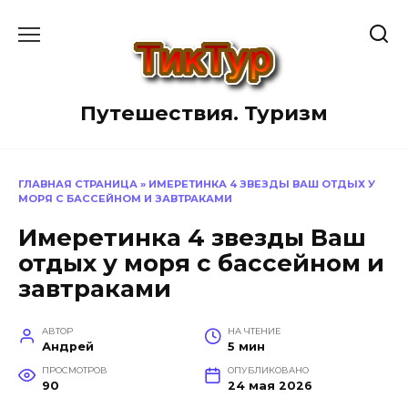
Перейти
к
содержанию
Путешествия. Туризм
ГЛАВНАЯ СТРАНИЦА
»
ИМЕРЕТИНКА 4 ЗВЕЗДЫ ВАШ ОТДЫХ У
МОРЯ С БАССЕЙНОМ И ЗАВТРАКАМИ
Имеретинка 4 звезды Ваш
отдых у моря с бассейном и
завтраками
АВТОР
НА ЧТЕНИЕ
Андрей
5 мин
ПРОСМОТРОВ
ОПУБЛИКОВАНО
90
24 мая 2026