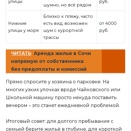
улицы
руб.
шумно, но всё рядом
Близко к пляжу, часто
Нижние
есть вид, возможен
от 4000
улицы у моря
шум с курортной
руб.
трассы
ЧИТАТЬ
Аренда жилья в Сочи
напрямую от собственника
без предоплаты и комиссий
Прямо спросите у хозяина о парковке. На
многих узких улочках вроде Чайковского или
Школьной машину просто некуда поставить
вечером – это станет ежедневной проблемой.
Итоговый совет: для долгого пребывания с
семьей берите жильё в глубине, для короткой