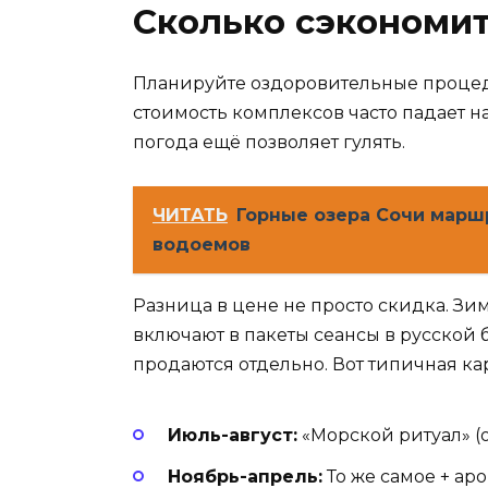
Сколько сэкономит
Планируйте оздоровительные процеду
стоимость комплексов часто падает н
погода ещё позволяет гулять.
ЧИТАТЬ
Горные озера Сочи марш
водоемов
Разница в цене не просто скидка. З
включают в пакеты сеансы в русской 
продаются отдельно. Вот типичная ка
Июль-август:
«Морской ритуал» (о
Ноябрь-апрель:
То же самое + аро