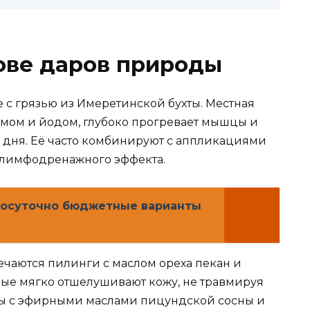
ове даров природы
 с грязью из Имеретинской бухты. Местная
ромом и йодом, глубоко прогревает мышцы и
о дня. Её часто комбинируют с аппликациями
 лимфодренажного эффекта.
посуточно бюджетные варианты
ечаются пилинги с маслом ореха пекан и
рые мягко отшелушивают кожу, не травмируя
мы с эфирными маслами пицундской сосны и