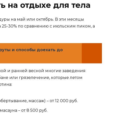
ь на отдыхе для тела
ры на май или октябрь. В эти месяцы
а 25-30% по сравнению с июльским пиком, а
руты и способы доехать до
имой и ранней весной многие заведения
бане или грязелечение, которые летом
ртина:
бёртывание, массаж) – от 12 000 руб.
масауна – от 8 500 руб.