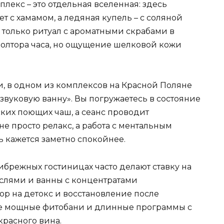
плекс – это отдельная вселенная: здесь
т с хамамом, а ледяная купель – с соляной
 только ритуал с ароматными скрабами в
олтора часа, но ощущение шелковой кожи
ки, в одном из комплексов на Красной Поляне
звуковую ванну». Вы погружаетесь в состояние
ких поющих чаш, а сеанс проводит
е просто релакс, а работа с ментальным
ь кажется заметно спокойнее.
ибрежных гостиницах часто делают ставку на
слями и ванны с концентратами
ор на детокс и восстановление после
ете мощные фитобани и длинные программы с
красного вина.