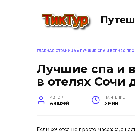
Перейти
к
Путеш
содержанию
ГЛАВНАЯ СТРАНИЦА
»
ЛУЧШИЕ СПА И ВЕЛНЕС ПР
Лучшие спа и 
в отелях Сочи 
АВТОР
НА ЧТЕНИЕ
Андрей
5 мин
Если хочется не просто массажа, а на