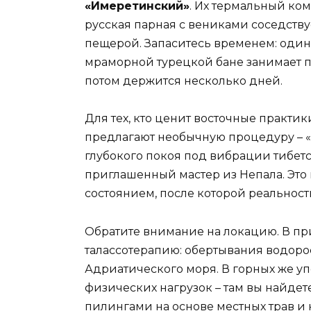
«Имеретинский»
. Их термальный ком
русская парная с вениками соседствуе
пещерой. Запаситесь временем: один
мраморной турецкой бане занимает п
потом держится несколько дней.
Для тех, кто ценит восточные практи
предлагают необычную процедуру – «
глубокого покоя под вибрации тибетс
приглашенный мастер из Непала. Это н
состоянием, после которой реальност
Обратите внимание на локацию. В пр
талассотерапию: обертывания водоро
Адриатического моря. В горных же уп
физических нагрузок – там вы найд
пилингами на основе местных трав и 