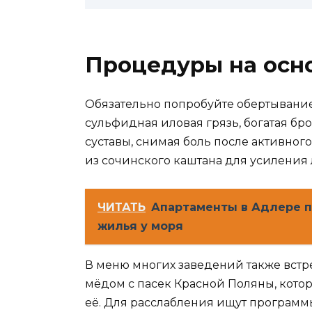
Процедуры на осн
Обязательно попробуйте обертывание
сульфидная иловая грязь, богатая б
суставы, снимая боль после активног
из сочинского каштана для усиления
ЧИТАТЬ
Апартаменты в Адлере 
жилья у моря
В меню многих заведений также встр
мёдом с пасек Красной Поляны, кото
её. Для расслабления ищут програм