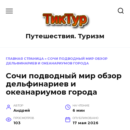
Перейти
к
содержанию
Путешествия. Туризм
ГЛАВНАЯ СТРАНИЦА
»
СОЧИ ПОДВОДНЫЙ МИР ОБЗОР
ДЕЛЬФИНАРИЕВ И ОКЕАНАРИУМОВ ГОРОДА
Сочи подводный мир обзор
дельфинариев и
океанариумов города
АВТОР
НА ЧТЕНИЕ
Андрей
6 мин
ПРОСМОТРОВ
ОПУБЛИКОВАНО
103
17 мая 2026