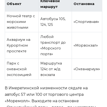
Ключевой
Объект
Остановка
маршрут
Ночной театр с
Автобусы 105,
морскими
«Спортивная»
124, 125
животными
Любой
Аквариум на
транспорт до
Курортном
«Морвокзал»
«Морского
проспекте
порта»
Парк с
Маршрутка
океанской
124с от ж/д
«Океанариум»
экспозицией
вокзала
В Имеретинской низменности сядьте на
автобус 57 или 100 от торгового центра
«Моремолл». Выходите на остановке