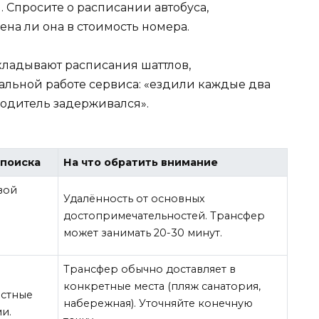
. Спросите о расписании автобуса,
на ли она в стоимость номера.
ыкладывают расписания шаттлов,
льной работе сервиса: «ездили каждые два
 «водитель задерживался».
 поиска
На что обратить внимание
вой
Удалённость от основных
достопримечательностей. Трансфер
может занимать 20-30 минут.
Трансфер обычно доставляет в
.
конкретные места (пляж санатория,
астные
набережная). Уточняйте конечную
и.