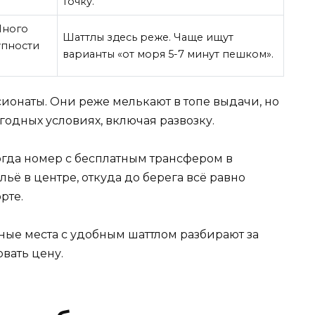
точку.
Много
Шаттлы здесь реже. Чаще ищут
упности
варианты «от моря 5-7 минут пешком».
ионаты. Они реже мелькают в топе выдачи, но
одных условиях, включая развозку.
огда номер с бесплатным трансфером в
ьё в центре, откуда до берега всё равно
рте.
ые места с удобным шаттлом разбирают за
вать цену.