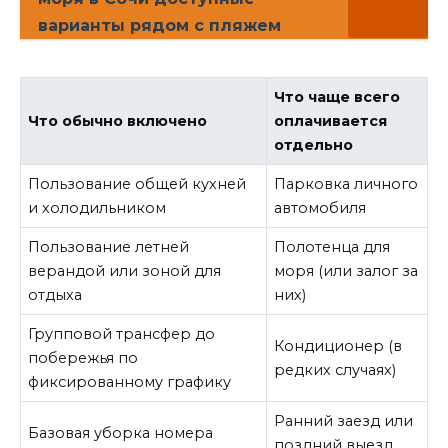
варианты рядом с пляжем
Что чаще всего
Что обычно включено
оплачивается
отдельно
Пользование общей кухней
Парковка личного
и холодильником
автомобиля
Пользование летней
Полотенца для
верандой или зоной для
моря (или залог за
отдыха
них)
Групповой трансфер до
Кондиционер (в
побережья по
редких случаях)
фиксированному графику
Ранний заезд или
Базовая уборка номера
поздний выезд