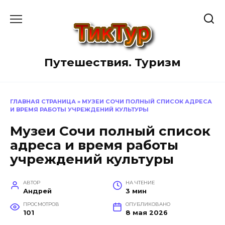
Перейти
к
содержанию
Путешествия. Туризм
ГЛАВНАЯ СТРАНИЦА
»
МУЗЕИ СОЧИ ПОЛНЫЙ СПИСОК АДРЕСА
И ВРЕМЯ РАБОТЫ УЧРЕЖДЕНИЙ КУЛЬТУРЫ
Музеи Сочи полный список
адреса и время работы
учреждений культуры
АВТОР
НА ЧТЕНИЕ
Андрей
3 мин
ПРОСМОТРОВ
ОПУБЛИКОВАНО
101
8 мая 2026