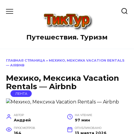
Перейти
к
содержанию
Путешествия. Туризм
ГЛАВНАЯ СТРАНИЦА
»
МЕХИКО, МЕКСИКА VACATION RENTALS
— AIRBNB
Мехико, Мексика Vacation
Rentals — Airbnb
ЛЕНТА
АВТОР
НА ЧТЕНИЕ
Андрей
97 мин
ПРОСМОТРОВ
ОПУБЛИКОВАНО
164
13 марта 2026