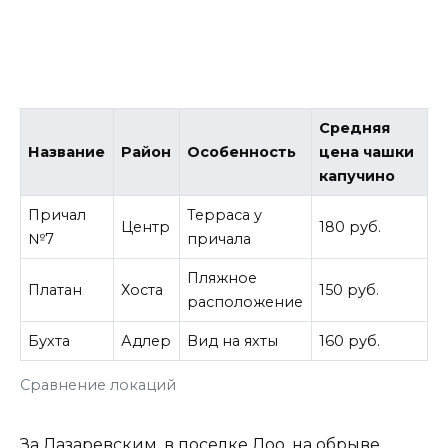
Средняя
Название
Район
Особенность
цена чашки
капучино
Причал
Терраса у
Центр
180 руб.
№7
причала
Пляжное
Платан
Хоста
150 руб.
расположение
Бухта
Адлер
Вид на яхты
160 руб.
Сравнение локаций
За Лазаревским, в поселке Лоо, на обрыве