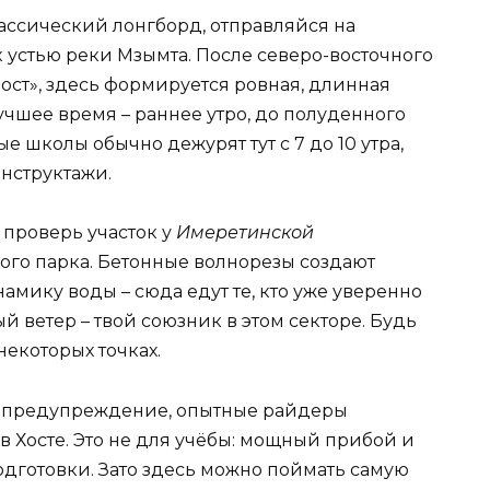
ассический лонгборд, отправляйся на
к устью реки Мзымта. После северо-восточного
-ост», здесь формируется ровная, длинная
чшее время – раннее утро, до полуденного
 школы обычно дежурят тут с 7 до 10 утра,
нструктажи.
 проверь участок у
Имеретинской
кого парка. Бетонные волнорезы создают
мику воды – сюда едут те, кто уже уверенно
й ветер – твой союзник в этом секторе. Будь
екоторых точках.
е предупреждение, опытные райдеры
в Хосте. Это не для учёбы: мощный прибой и
одготовки. Зато здесь можно поймать самую