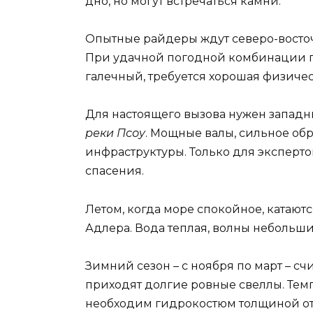
дно, но могут встречаться камни.
Опытные райдеры ждут северо-восточ
При удачной погодной комбинации гр
галечный, требуется хорошая физичес
Для настоящего вызова нужен западн
реки Псоу
. Мощные валы, сильное обр
инфраструктуры. Только для экспер
спасения.
Летом, когда море спокойное, катаютс
Адлера. Вода теплая, волны небольши
Зимний сезон – с ноября по март – сч
приходят долгие ровные свеллы. Темп
необходим гидрокостюм толщиной от 