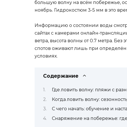
большую волну на всём побережье, ос
ноябрь. Гидрокостюм 3-5 мм в это вре
Информацию о состоянии воды смотри
сайтах с камерами онлайн-трансляци
ветра, высота волны от 0.7 метра. Бе
спотов оживают лишь при определённ
условиях.
Содержание
Где ловить волну: пляжи с ра
Когда ловить волну: сезонност
С чего начать: обучение и нас
Снаряжение на побережье: где