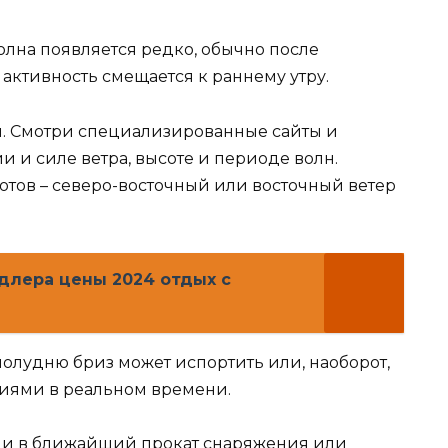
олна появляется редко, обычно после
активность смещается к раннему утру.
. Смотри специализированные сайты и
 и силе ветра, высоте и периоде волн.
тов – северо-восточный или восточный ветер
лера цены 2024 отдых с
полудню бриз может испортить или, наоборот,
ниями в реальном времени.
яни в ближайший прокат снаряжения или