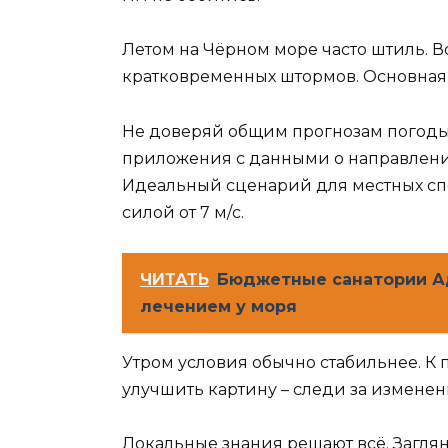
Летом на Чёрном море часто штиль. В
кратковременных штормов. Основная 
Не доверяй общим прогнозам погоды
приложения с данными о направлении
Идеальный сценарий для местных спо
силой от 7 м/с.
ЧИТАТЬ
Бюджетные санатории Ад
лечением у моря
Утром условия обычно стабильнее. К 
улучшить картину – следи за измене
Локальные знания решают всё. Загл