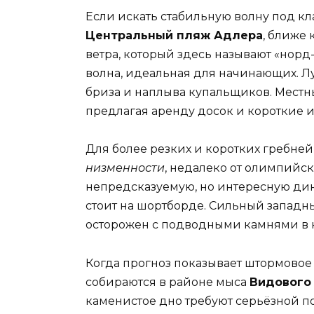
Если искать стабильную волну под кл
Центральный пляж Адлера
, ближе 
ветра, который здесь называют «норд
волна, идеальная для начинающих. Лу
бриза и наплыва купальщиков. Местные
предлагая аренду досок и короткие и
Для более резких и коротких гребней
низменности
, недалеко от олимпийс
непредсказуемую, но интересную дина
стоит на шортборде. Сильный западны
осторожен с подводными камнями в н
Когда прогноз показывает штормово
собираются в районе мыса
Видового
каменистое дно требуют серьёзной п