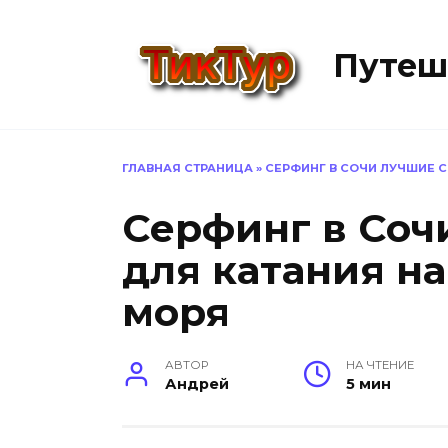
Перейти
к
Путеш
содержанию
ГЛАВНАЯ СТРАНИЦА
»
СЕРФИНГ В СОЧИ ЛУЧШИЕ 
Серфинг в Соч
для катания на
моря
АВТОР
НА ЧТЕНИЕ
Андрей
5 мин