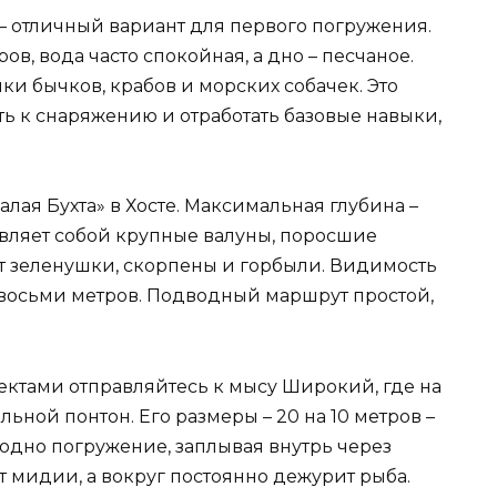
– отличный вариант для первого погружения.
ов, вода часто спокойная, а дно – песчаное.
йки бычков, крабов и морских собачек. Это
ь к снаряжению и отработать базовые навыки,
ая Бухта» в Хосте. Максимальная глубина –
авляет собой крупные валуны, поросшие
т зеленушки, скорпены и горбыли. Видимость
до восьми метров. Подводный маршрут простой,
ектами отправляйтесь к мысу Широкий, где на
ьной понтон. Его размеры – 20 на 10 метров –
одно погружение, заплывая внутрь через
 мидии, а вокруг постоянно дежурит рыба.