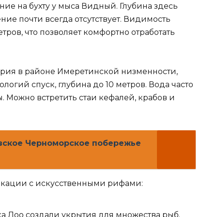
ние на бухту у мыса Видный. Глубина здесь
ение почти всегда отсутствует. Видимость
тров, что позволяет комфортно отработать
ория в районе Имеретинской низменности,
огий спуск, глубина до 10 метров. Вода часто
. Можно встретить стаи кефалей, крабов и
вское Черноморское побережье
кации с искусственными рифами:
а Лоо создали укрытия для множества рыб.