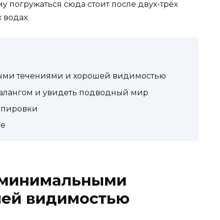
му погружаться сюда стоит после двух-трёх
 водах.
ными течениями и хорошей видимостью
валангом и увидеть подводный мир
ипировки
ье
с минимальными
шей видимостью