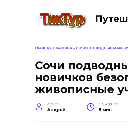
Перейти
к
Путеш
содержанию
ГЛАВНАЯ СТРАНИЦА
»
СОЧИ ПОДВОДНЫЕ МАРШРУ
Сочи подводн
новичков безо
живописные у
АВТОР
НА ЧТЕНИЕ
Андрей
5 мин