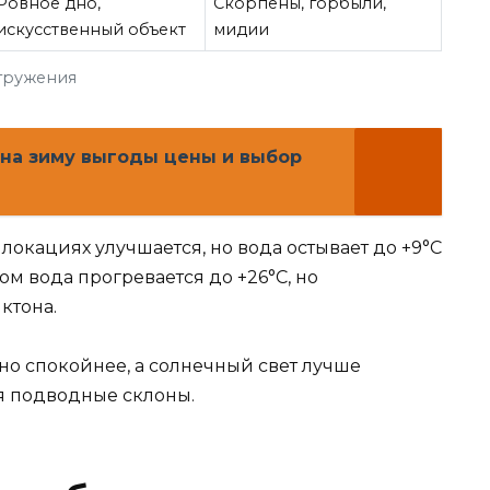
Ровное дно,
Скорпены, горбыли,
искусственный объект
мидии
гружения
 на зиму выгоды цены и выбор
локациях улучшается, но вода остывает до +9°C
ом вода прогревается до +26°C, но
ктона.
но спокойнее, а солнечный свет лучше
я подводные склоны.