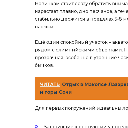
Новичкам стоит сразу обратить внима
нарастает плавно, дно песчаное, а теч
стабильно держится в пределах 5-8 ме
навыки.
Ещё один спокойный участок – акват
рядом с олимпийскими объектами. Пол
прозрачная, особенно в утренние часы
бычков.
ЧИТАТЬ
Отдых в Макопсе Лазаре
и горы Сочи
Для первых погружений идеальны ло
Затонувшие конструкции у посёлк