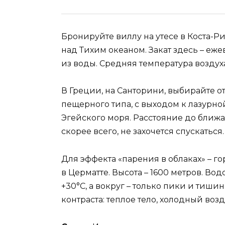
Бронируйте виллу на утесе в Коста-
над Тихим океаном. Закат здесь – еже
из воды. Средняя температура воздуха
В Греции, на Санторини, выбирайте от
пещерного типа, с выходом к лазурн
Эгейского моря. Расстояние до ближа
скорее всего, не захочется спускаться.
Для эффекта «парения в облаках» – г
в Церматте. Высота – 1600 метров. В
+30°C, а вокруг – только пики и тиш
контраста: теплое тело, холодный возд