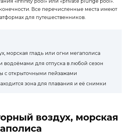
я «infinity pool» или «private plunge pool».
сконечности. Все перечисленные места имеют
латформах для путешественников.
ух, морская гладь или огни мегаполиса
и водоёмами для отпуска в любой сезон
ты с открыточными пейзажами
находится зона для плавания и её снимки
горный воздух, морская
гаполиса