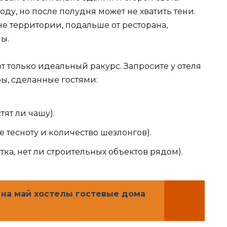
ду, но после полудня может не хватить тени.
е территории, подальше от ресторана,
ы.
т только идеальный ракурс. Запросите у отеля
ы, сделанные гостями:
ят ли чашу).
 тесноту и количество шезлонгов).
тка, нет ли строительных объектов рядом).
 на май хостелы гостевые дома