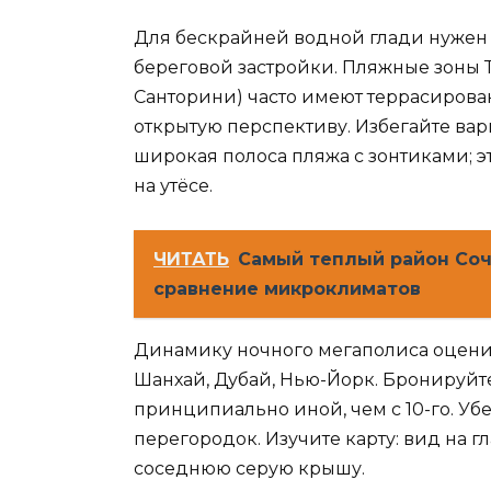
Для бескрайней водной глади нужен э
береговой застройки. Пляжные зоны Т
Санторини) часто имеют террасирова
открытую перспективу. Избегайте вар
широкая полоса пляжа с зонтиками; эт
на утёсе.
ЧИТАТЬ
Самый теплый район Соч
сравнение микроклиматов
Динамику ночного мегаполиса оценит
Шанхай, Дубай, Нью-Йорк. Бронируйте
принципиально иной, чем с 10-го. Уб
перегородок. Изучите карту: вид на г
соседнюю серую крышу.