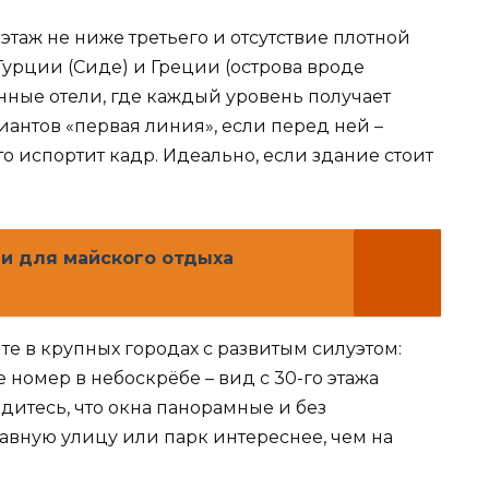
таж не ниже третьего и отсутствие плотной
урции (Сиде) и Греции (острова вроде
нные отели, где каждый уровень получает
иантов «первая линия», если перед ней –
о испортит кадр. Идеально, если здание стоит
и для майского отдыха
е в крупных городах с развитым силуэтом:
 номер в небоскрёбе – вид с 30-го этажа
едитесь, что окна панорамные и без
лавную улицу или парк интереснее, чем на