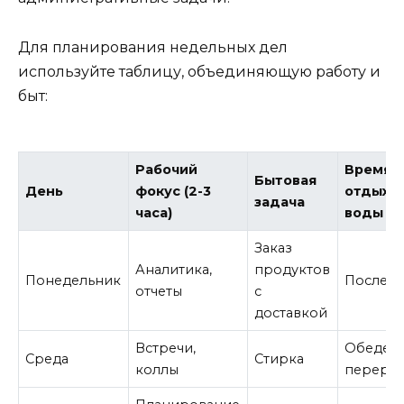
Для планирования недельных дел
используйте таблицу, объединяющую работу и
быт:
Рабочий
Время н
Бытовая
День
фокус (2-3
отдых у
задача
часа)
воды
Заказ
Аналитика,
продуктов
Понедельник
После 1
отчеты
с
доставкой
Встречи,
Обеден
Среда
Стирка
коллы
переры