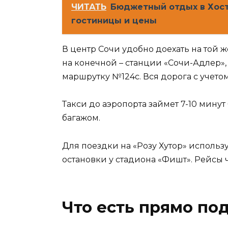
ЧИТАТЬ
Бюджетный отдых в Хос
гостиницы и цены
В центр Сочи удобно доехать на той ж
на конечной – станции «Сочи-Адлер», 
маршрутку №124с. Вся дорога с учетом
Такси до аэропорта займет 7-10 минут 
багажом.
Для поездки на «Розу Хутор» использ
остановки у стадиона «Фишт». Рейсы ча
Что есть прямо по