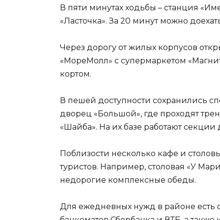
В пяти минутах ходьбы – станция «И
«Ласточка». За 20 минут можно доехать
Через дорогу от жилых корпусов отк
«МореМолл» с супермаркетом «Магнит»
кортом.
В пешей доступности сохранились сп
дворец «Большой», где проходят трен
«Шайба». На их базе работают секции 
Поблизости несколько кафе и столовы
туристов. Например, столовая «У Ма
недорогие комплексные обеды.
Для ежедневных нужд в районе есть 
банкоматов Сбербанка и ВТБ, а также