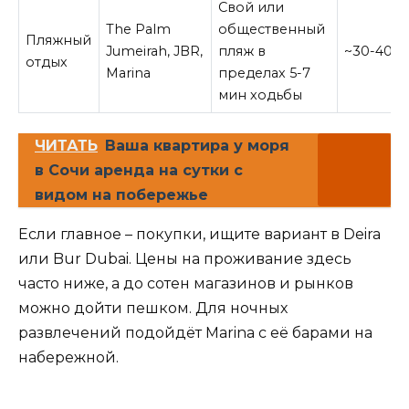
Свой или
The Palm
общественный
Пляжный
Jumeirah, JBR,
пляж в
~30-40 м
отдых
Marina
пределах 5-7
мин ходьбы
ЧИТАТЬ
Ваша квартира у моря
в Сочи аренда на сутки с
видом на побережье
Если главное – покупки, ищите вариант в Deira
или Bur Dubai. Цены на проживание здесь
часто ниже, а до сотен магазинов и рынков
можно дойти пешком. Для ночных
развлечений подойдёт Marina с её барами на
набережной.