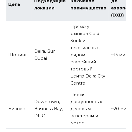
Подходящие
Ключевое
до
Цель
локации
преимущество
аэропор
(DXB)
Прямо у
рынков Gold
Souk и
текстильных,
Deira, Bur
Шопинг
рядом
~15 мин
Dubai
старейший
торговый
центр Deira City
Centre
Пешая
Downtown,
доступность к
Бизнес
Business Bay,
деловым
~20 мин
DIFC
кластерам и
метро