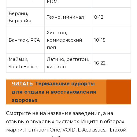
EDM
Берлин,
Техно, минимал
8-12
Бергхайн
Хип-хоп,
Бангкок, RCA
коммерческий
10-15
поп
Майами,
Латино, реггетон,
16-22
South Beach
хип-хоп
ЧИТАТЬ
Термальные курорты
для отдыха и восстановления
здоровья
Смотрите не на название заведения, а на
отзывы о звуковых системах. Ищите в обзорах
марки: Funktion-One, VOID, L-Acoustics. Плохой