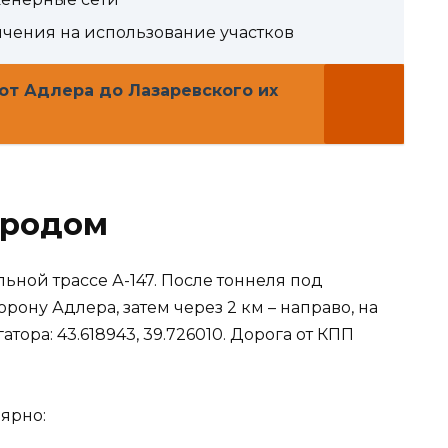
чения на использование участков
от Адлера до Лазаревского их
ородом
ной трассе А-147. После тоннеля под
рону Адлера, затем через 2 км – направо, на
тора: 43.618943, 39.726010. Дорога от КПП
ярно: