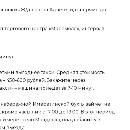
становки «Ж/д вокзал Адлер», идет прямо до
от торгового центра «Моремолл», интервал
минут.
етьми выгоднее такси. Средняя стоимость
 – 450-600 рублей. Закажите через
си» – машина приедет за 7-10 минут.
о набережной Имеретинской бухты займет не
кроме часы пик с 17:00 до 19:00. В этот период
й через село Молдовка, она добавит 5-7
ом выезде.