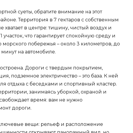
ортной суеты, обратите внимание на этот
йоне. Территория в 7 гектаров с собственным
е хватает в центре: тишину, чистый воздух и
 участок, что гарантирует спокойную среду и
о морского побережья – около 3 километров, до
 минут на автомобиле.
построена. Дороги с твердым покрытием,
я, подземное электричество – это база. К ней
ля отдыха с беседками и спортивный кластер.
ерритории, занимаясь уборкой, охраной и
вобождает время: вам не нужно
монт дороги.
 ключевые вещи: рельеф и расположение
звышенности открывают панорамный вид, но