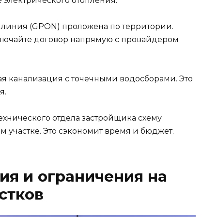
ле электрического отопления.
я линия (GPON) проложена по территории.
аключайте договор напрямую с провайдером
ая канализация с точечными водосборами. Это
я.
ехнического отдела застройщика схему
 участке. Это сэкономит время и бюджет.
я и ограничения на
стков