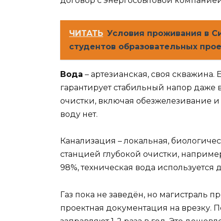
договор с энергосбытовой компанией 
ЧИТАТЬ
Условия проживания в С
студентов образовательных про
Вода
– артезианская, своя скважина. 
гарантирует стабильный напор даже 
очистки, включая обезжелезивание и 
воду нет.
Канализация – локальная, биологиче
станцией глубокой очистки, например
98%, техническая вода используется д
Газ пока не заведён, но магистраль п
проектная документация на врезку. П