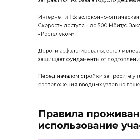
заправляют 1-2 раза в год. Это дешев
Интернет и ТВ: волоконно-оптическа
Скорость доступа – до 500 Мбит/с. З
«Ростелеком».
Дороги асфальтированы, есть ливнев
защищает фундаменты от подтоплени
Перед началом стройки запросите у т
расположения вводных узлов на вашем
Правила проживани
использование уча