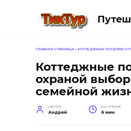
Перейти
к
Путеш
содержанию
ГЛАВНАЯ СТРАНИЦА
»
КОТТЕДЖНЫЕ ПОСЕЛКИ СОЧ
Коттеджные по
охраной выбор
семейной жиз
АВТОР
НА ЧТЕНИЕ
Андрей
6 мин