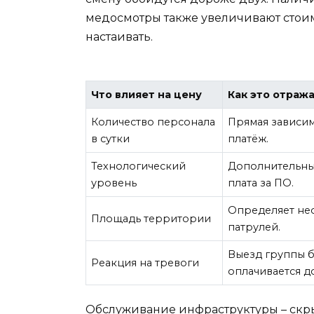
медосмотры также увеличивают стоимос
настаивать.
Что влияет на цену
Как это отраж
Количество персонала
Прямая зависи
в сутки
платёж.
Технологический
Дополнительны
уровень
плата за ПО.
Определяет не
Площадь территории
патрулей.
Выезд группы б
Реакция на тревоги
оплачивается д
Обслуживание инфраструктуры – скрыт