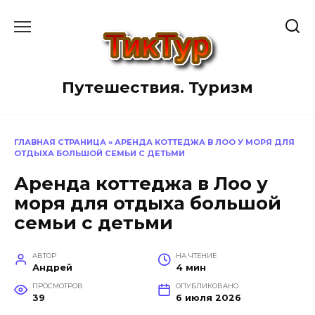
Перейти
к
содержанию
Путешествия. Туризм
ГЛАВНАЯ СТРАНИЦА
»
АРЕНДА КОТТЕДЖА В ЛОО У МОРЯ ДЛЯ
ОТДЫХА БОЛЬШОЙ СЕМЬИ С ДЕТЬМИ
Аренда коттеджа в Лоо у
моря для отдыха большой
семьи с детьми
АВТОР
НА ЧТЕНИЕ
Андрей
4 мин
ПРОСМОТРОВ
ОПУБЛИКОВАНО
39
6 июля 2026